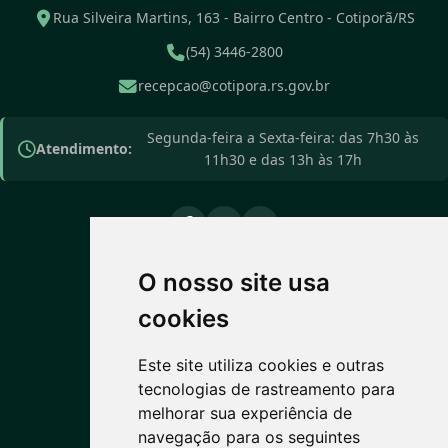
Rua Silveira Martins, 163 - Bairro Centro - Cotiporã/RS
(54) 3446-2800
recepcao@cotipora.rs.gov.br
Segunda-feira a Sexta-feira: das 7h30 às
Atendimento:
11h30 e das 13h às 17h
O nosso site usa
PREVISÃO DO TEMPO
cookies
13°C
Este site utiliza cookies e outras
tecnologias de rastreamento para
Pancadas de chuva
melhorar sua experiência de
Máx: 16° • Mín: 5°
navegação para os seguintes