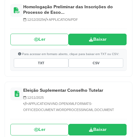
Homologação Preliminar das Inscrições do
Processo de Esco...
12/12/2025
APPLICATION/PDF
Ler
Baixar
Para acessar em formato aberto, clique para baixar em TXT ou CSV:
TXT
CSV
Eleição Suplementar Conselho Tutelar
12/11/2025
APPLICATION/VND.OPENXMLFORMATS-
OFFICEDOCUMENT.WORDPROCESSINGML.DOCUMENT
Ler
Baixar