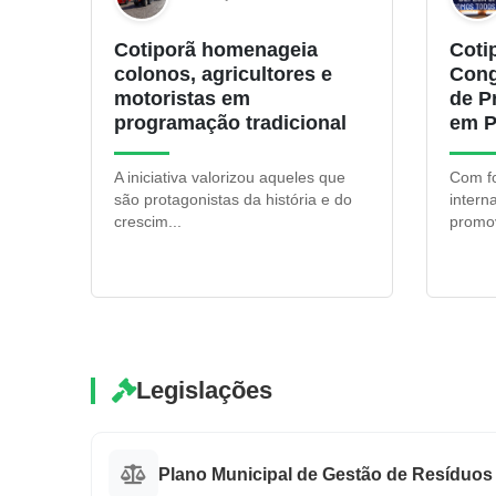
Cotiporã homenageia
Coti
colonos, agricultores e
Cong
motoristas em
de P
programação tradicional
em P
A iniciativa valorizou aqueles que
Com fo
são protagonistas da história e do
intern
crescim...
promov
Legislações
Plano Municipal de Gestão de Resíduos