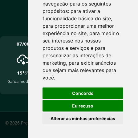
Máx: 15° • Mín: 6°
navegação para os seguintes
propósitos:
para ativar a
funcionalidade básica do site
,
para proporcionar uma melhor
Vento: 10.9 km/h
experiência no site
,
para medir o
PRÓXIMOS DIAS
seu interesse nos nossos
07/08
08/08
09/08
produtos e serviços e para
personalizar as interações de
marketing
,
para exibir anúncios
que sejam mais relevantes para
15°
6°
17°
5°
16°
5°
você
.
Garoa moderada
Pancadas de chuva
Nublado
fracas
Concordo
Eu recuso
Alterar as minhas preferências
© 2026 Prefeitura Municipal de Cotiporã - RS. Todos os
direitos reservados.