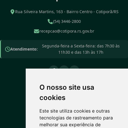
Rua Silveira Martins, 163 - Bairro Centro - Cotiporã/RS
(54) 3446-2800
recepcao@cotipora.rs.gov.br
Segunda-feira a Sexta-feira: das 7h30 às
Atendimento:
11h30 e das 13h às 17h
O nosso site usa
PREVISÃO DO TEMPO
cookies
10°C
Este site utiliza cookies e outras
tecnologias de rastreamento para
Nublado
melhorar sua experiência de