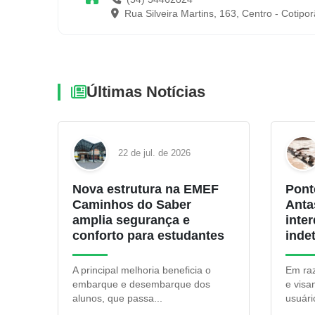
Rua Silveira Martins, 163, Centro - Cotipo
Últimas Notícias
22 de jul. de 2026
Nova estrutura na EMEF
Pont
Caminhos do Saber
Anta
amplia segurança e
inte
conforto para estudantes
inde
A principal melhoria beneficia o
Em raz
embarque e desembarque dos
e visa
alunos, que passa...
usuário