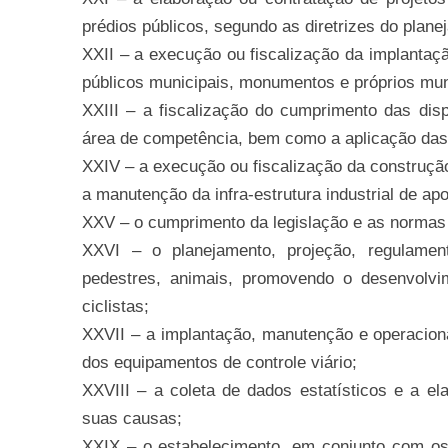
prédios públicos, segundo as diretrizes do plane
XXII – a execução ou fiscalização da implantaç
públicos municipais, monumentos e próprios mun
XXIII – a fiscalização do cumprimento das disp
área de competência, bem como a aplicação das 
XXIV – a execução ou fiscalização da construç
a manutenção da infra-estrutura industrial de ap
XXV – o cumprimento da legislação e as normas d
XXVI – o planejamento, projeção, regulament
pedestres, animais, promovendo o desenvolvi
ciclistas;
XXVII – a implantação, manutenção e operaciona
dos equipamentos de controle viário;
XXVIII – a coleta de dados estatísticos e a el
suas causas;
XXIX – o estabelecimento, em conjunto com os ó