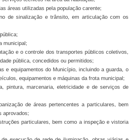
s áreas utilizadas pela população carente;
no de sinalização e trânsito, em articulação com os
pública;
 municipal;
tação e o controle dos transportes públicos coletivos,
idade pública, concedidos ou permitidos;
s e equipamentos do Município, incluindo a guarda, o
eículos, equipamentos e máquinas da frota municipal;
, pintura, marcenaria, eletricidade e de serviços de
anização de áreas pertencentes a particulares, bem
s aprovados;
truções particulares, bem como a inspeção e vistoria
 de execução de rede de iluminação, obras viárias e