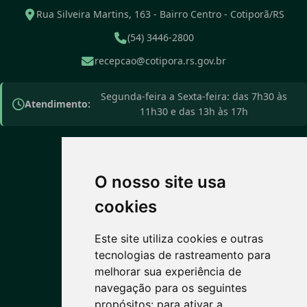
Rua Silveira Martins, 163 - Bairro Centro - Cotiporã/RS
(54) 3446-2800
recepcao@cotipora.rs.gov.br
Segunda-feira a Sexta-feira: das 7h30 às
Atendimento:
11h30 e das 13h às 17h
O nosso site usa
PREVISÃO DO TEMPO
cookies
Este site utiliza cookies e outras
22°C
tecnologias de rastreamento para
melhorar sua experiência de
Nublado
navegação para os seguintes
Máx: 23° • Mín: 13°
propósitos:
para ativar a