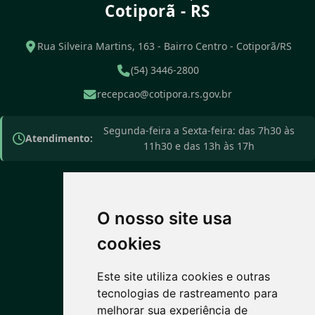
Cotiporã - RS
Rua Silveira Martins, 163 - Bairro Centro - Cotiporã/RS
(54) 3446-2800
recepcao@cotipora.rs.gov.br
Segunda-feira a Sexta-feira: das 7h30 às
Atendimento:
11h30 e das 13h às 17h
O nosso site usa
PREVISÃO DO TEMPO
cookies
Este site utiliza cookies e outras
5°C
tecnologias de rastreamento para
melhorar sua experiência de