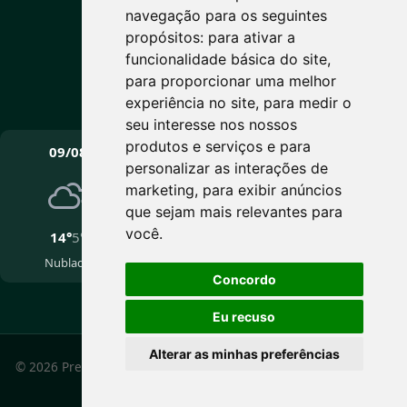
Céu limpo
navegação para os seguintes
Máx: 14° • Mín: 5°
propósitos:
para ativar a
funcionalidade básica do site
,
para proporcionar uma melhor
experiência no site
,
para medir o
Vento: 3.8 km/h
seu interesse nos nossos
PRÓXIMOS DIAS
produtos e serviços e para
09/08
10/08
11/08
personalizar as interações de
marketing
,
para exibir anúncios
que sejam mais relevantes para
você
.
14°
5°
14°
2°
17°
4°
Nublado
Nublado
Pancadas de chuva
Concordo
Eu recuso
Alterar as minhas preferências
© 2026 Prefeitura Municipal de Cotiporã - RS. Todos os
direitos reservados.