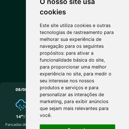
O nosso site usa
PREVISÃO DO TEMPO
cookies
Este site utiliza cookies e outras
9°C
tecnologias de rastreamento para
melhorar sua experiência de
Parcialmente nublado
navegação para os seguintes
Máx: 14° • Mín: 5°
propósitos:
para ativar a
funcionalidade básica do site
,
para proporcionar uma melhor
experiência no site
,
para medir o
Vento: 9.2 km/h
seu interesse nos nossos
PRÓXIMOS DIAS
produtos e serviços e para
08/08
09/08
10/08
personalizar as interações de
marketing
,
para exibir anúncios
que sejam mais relevantes para
você
.
14°
5°
15°
5°
14°
2°
Pancadas de chuva
Nublado
Nublado