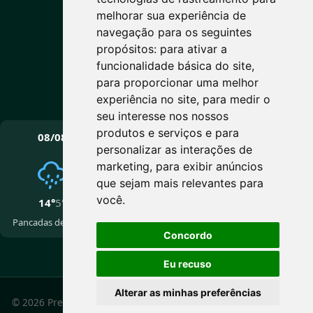
melhorar sua experiência de
Parcialmente nublado
navegação para os seguintes
Máx: 14° • Mín: 5°
propósitos:
para ativar a
funcionalidade básica do site
,
para proporcionar uma melhor
experiência no site
,
para medir o
Vento: 10.5 km/h
seu interesse nos nossos
PRÓXIMOS DIAS
produtos e serviços e para
08/08
09/08
10/08
personalizar as interações de
marketing
,
para exibir anúncios
que sejam mais relevantes para
você
.
14°
5°
15°
5°
14°
2°
Pancadas de chuva
Nublado
Nublado
Concordo
Eu recuso
Alterar as minhas preferências
© 2026 Prefeitura Municipal de Cotiporã - RS. Todos os