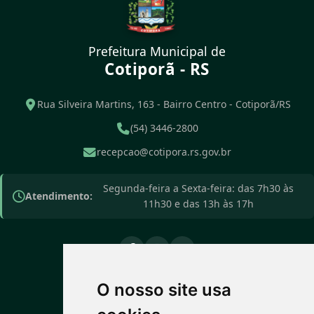
Prefeitura Municipal de
Cotiporã - RS
Rua Silveira Martins, 163 - Bairro Centro - Cotiporã/RS
(54) 3446-2800
recepcao@cotipora.rs.gov.br
Segunda-feira a Sexta-feira: das 7h30 às
Atendimento:
11h30 e das 13h às 17h
O nosso site usa
PREVISÃO DO TEMPO