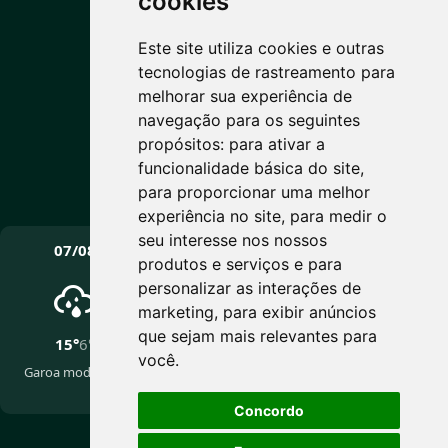
cookies
11°C
Este site utiliza cookies e outras
tecnologias de rastreamento para
Nublado
melhorar sua experiência de
Máx: 15° • Mín: 6°
navegação para os seguintes
propósitos:
para ativar a
funcionalidade básica do site
,
para proporcionar uma melhor
Vento: 10.7 km/h
experiência no site
,
para medir o
PRÓXIMOS DIAS
seu interesse nos nossos
07/08
08/08
09/08
produtos e serviços e para
personalizar as interações de
marketing
,
para exibir anúncios
que sejam mais relevantes para
15°
6°
17°
5°
16°
5°
você
.
Garoa moderada
Pancadas de chuva
Nublado
fracas
Concordo