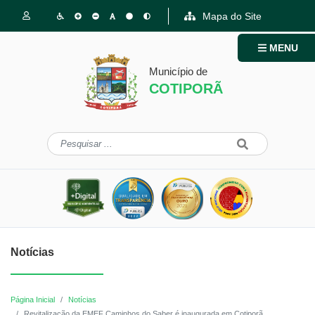
Mapa do Site
MENU
Município de
COTIPORÃ
Notícias
Página Inicial
Notícias
Revitalização da EMEF Caminhos do Saber é inaugurada em Cotiporã