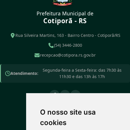
Prefeitura Municipal de
Cotiporã - RS
Rua Silveira Martins, 163 - Bairro Centro - Cotiporã/RS
(54) 3446-2800
recepcao@cotipora.rs.gov.br
Segunda-feira a Sexta-feira: das 7h30 às
Atendimento:
11h30 e das 13h às 17h
O nosso site usa
PREVISÃO DO TEMPO
cookies