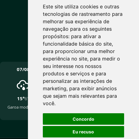
12°C
Este site utiliza cookies e outras
tecnologias de rastreamento para
Nublado
melhorar sua experiência de
Máx: 15° • Mín: 6°
navegação para os seguintes
propósitos:
para ativar a
funcionalidade básica do site
,
para proporcionar uma melhor
Vento: 10.3 km/h
experiência no site
,
para medir o
PRÓXIMOS DIAS
seu interesse nos nossos
07/08
08/08
09/08
produtos e serviços e para
personalizar as interações de
marketing
,
para exibir anúncios
que sejam mais relevantes para
15°
6°
17°
5°
16°
5°
você
.
Garoa moderada
Pancadas de chuva
Nublado
fracas
Concordo
Eu recuso