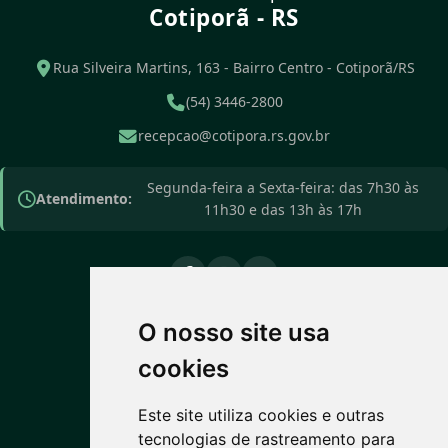
Cotiporã - RS
Rua Silveira Martins, 163 - Bairro Centro - Cotiporã/RS
(54) 3446-2800
recepcao@cotipora.rs.gov.br
Segunda-feira a Sexta-feira: das 7h30 às
Atendimento:
11h30 e das 13h às 17h
O nosso site usa
PREVISÃO DO TEMPO
cookies
13°C
Este site utiliza cookies e outras
tecnologias de rastreamento para