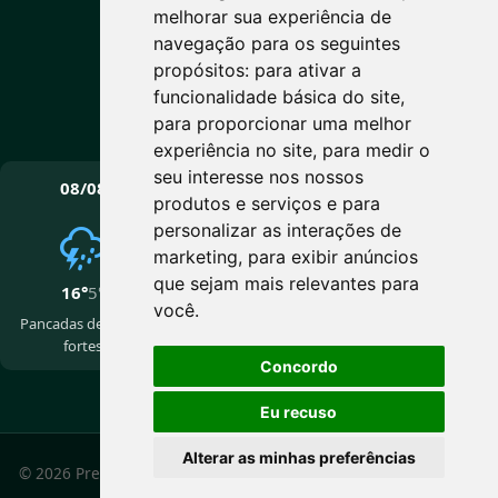
Pancadas de chuva fortes
melhorar sua experiência de
Máx: 16° • Mín: 5°
navegação para os seguintes
propósitos:
para ativar a
funcionalidade básica do site
,
para proporcionar uma melhor
Vento: 6.8 km/h
experiência no site
,
para medir o
PRÓXIMOS DIAS
seu interesse nos nossos
08/08
09/08
10/08
produtos e serviços e para
personalizar as interações de
marketing
,
para exibir anúncios
que sejam mais relevantes para
16°
5°
15°
5°
14°
2°
você
.
Pancadas de chuva
Nublado
Nublado
fortes
Concordo
Eu recuso
Alterar as minhas preferências
© 2026 Prefeitura Municipal de Cotiporã - RS. Todos os
direitos reservados.