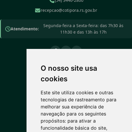
(54) 3446-2800
recepcao@cotipora.rs.gov.br
Segunda-feira a Sexta-feira: das 7h30 às
Atendimento:
11h30 e das 13h às 17h
O nosso site usa
PREVISÃO DO TEMPO
cookies
14°C
Este site utiliza cookies e outras
tecnologias de rastreamento para
Garoa leve
melhorar sua experiência de
Máx: 23° • Mín: 14°
navegação para os seguintes
propósitos:
para ativar a
funcionalidade básica do site
,