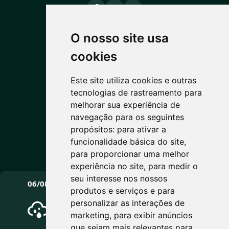
O nosso site usa
PREVISÃO DO TEMPO
cookies
14°C
Este site utiliza cookies e outras
tecnologias de rastreamento para
Nublado
melhorar sua experiência de
Máx: 22° • Mín: 13°
navegação para os seguintes
propósitos:
para ativar a
funcionalidade básica do site
,
para proporcionar uma melhor
Vento: 8.8 km/h
experiência no site
,
para medir o
PRÓXIMOS DIAS
seu interesse nos nossos
06/08
07/08
08/08
produtos e serviços e para
personalizar as interações de
marketing
,
para exibir anúncios
que sejam mais relevantes para