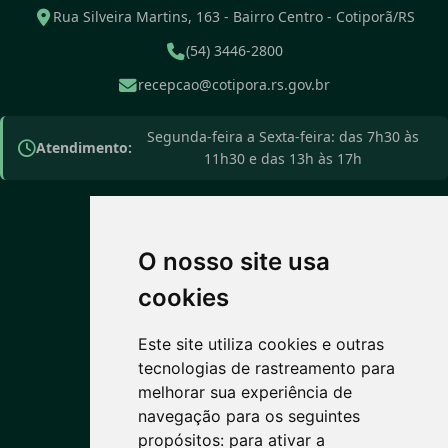
Rua Silveira Martins, 163 - Bairro Centro - Cotiporã/RS
(54) 3446-2800
recepcao@cotipora.rs.gov.br
Segunda-feira a Sexta-feira: das 7h30 às
Atendimento:
11h30 e das 13h às 17h
O nosso site usa
PREVISÃO DO TEMPO
cookies
Este site utiliza cookies e outras
4°C
tecnologias de rastreamento para
melhorar sua experiência de
Céu limpo
navegação para os seguintes
Máx: 14° • Mín: 2°
propósitos:
para ativar a