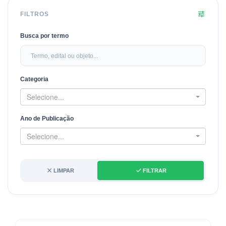
tune
FILTROS
Busca por termo
Categoria
Selecione...
Ano de Publicação
Selecione...
close
done
LIMPAR
FILTRAR