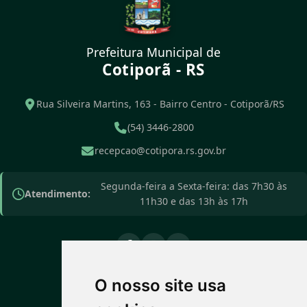
Prefeitura Municipal de
Cotiporã - RS
Rua Silveira Martins, 163 - Bairro Centro - Cotiporã/RS
(54) 3446-2800
recepcao@cotipora.rs.gov.br
Segunda-feira a Sexta-feira: das 7h30 às
Atendimento:
11h30 e das 13h às 17h
O nosso site usa
PREVISÃO DO TEMPO