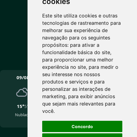
cookies
5°C
Este site utiliza cookies e outras
tecnologias de rastreamento para
Nublado
melhorar sua experiência de
Máx: 15° • Mín: 5°
navegação para os seguintes
propósitos:
para ativar a
funcionalidade básica do site
,
para proporcionar uma melhor
Vento: 0.9 km/h
experiência no site
,
para medir o
PRÓXIMOS DIAS
seu interesse nos nossos
09/08
10/08
11/08
produtos e serviços e para
personalizar as interações de
marketing
,
para exibir anúncios
que sejam mais relevantes para
15°
5°
14°
2°
16°
4°
você
.
Nublado
Nublado
Pancadas de chuva
fracas
Concordo