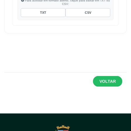
Para acessar em formato aberto, clique para baixar em TXT ou
CSV:
TXT
CSV
VOLTAR