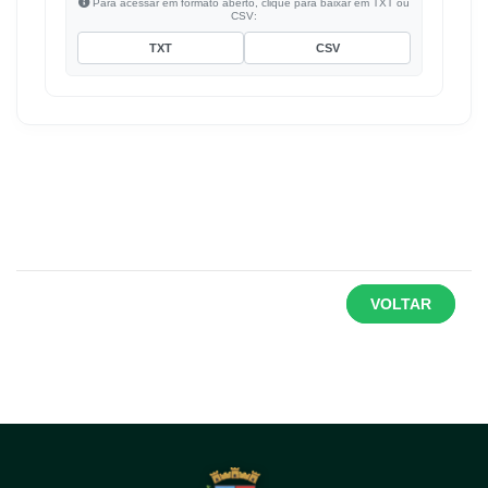
Para acessar em formato aberto, clique para baixar em TXT ou
CSV:
TXT
CSV
VOLTAR