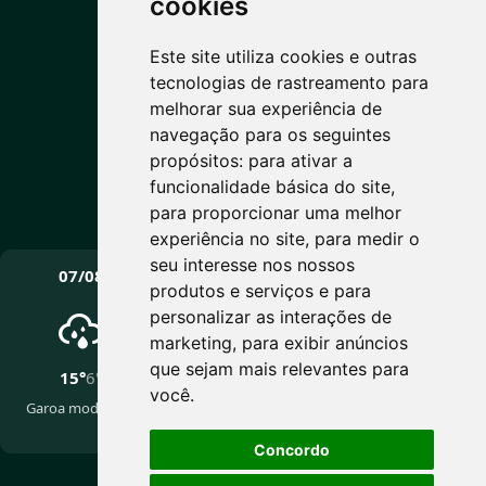
cookies
10°C
Este site utiliza cookies e outras
tecnologias de rastreamento para
Nublado
melhorar sua experiência de
Máx: 15° • Mín: 6°
navegação para os seguintes
propósitos:
para ativar a
funcionalidade básica do site
,
para proporcionar uma melhor
Vento: 10.9 km/h
experiência no site
,
para medir o
PRÓXIMOS DIAS
seu interesse nos nossos
07/08
08/08
09/08
produtos e serviços e para
personalizar as interações de
marketing
,
para exibir anúncios
que sejam mais relevantes para
15°
6°
17°
5°
16°
5°
você
.
Garoa moderada
Pancadas de chuva
Nublado
fracas
Concordo