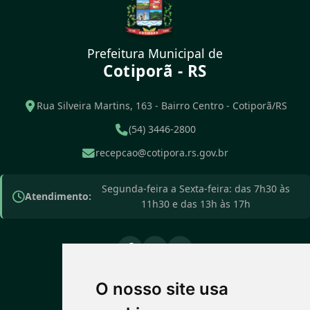
Prefeitura Municipal de
Cotiporã - RS
Rua Silveira Martins, 163 - Bairro Centro - Cotiporã/RS
(54) 3446-2800
recepcao@cotipora.rs.gov.br
Segunda-feira a Sexta-feira: das 7h30 às
Atendimento:
11h30 e das 13h às 17h
O nosso site usa
PREVISÃO DO TEMPO